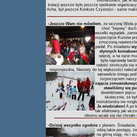
instruktorami, jak w 
kolacji jeszcze było jeszcze spotkanie organizac
Acha, był jeszcze Konkurs Czystości - same maksy
•
Jeszcze Wam nie mówiłem
, że wczoraj Wisła 
choć "bojowy" duch b
wszelki wypadek, zamie
rozpoczęcie Kursów prz
zmoczoną nawierzchni
padał. Po śniadaniu
wy
słynnych koniakow
więcej, a na razie m
była naprawdę bardzo
radość skończyła się 
nieprzejezdna, Niestety do tej większości należał
wprawdzie śniegu pod 
rozpoczęciem naszyc
zajęcia zimowiskowy
stawiliśmy się pu
dowództwem pięciu i
skutecznie, że by
instruktorska nie mog
Ja wiedziałem!
A po k
tak efektowny jak wczora
nikomu wcale się nie chciało 
•
Dzisiaj wszystko zgodnie
z planem. Śniadanie, 
robią takie postępy, 
na górną staję, no i o