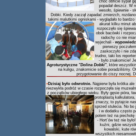
choć obficie sypał g
popadał deszcz. W ni
wesoło, śpiewnie - 
Dobki. Kiedy zaczął zapadać zmierzch, rozdano p
takimi malutkimi ogniskami - wyglądało to bardzo 
akurat kilku minut ab
rozpoczęło się śpiewan
obok bacówki i rozpoc
radochy co nie miar
wyjechali -
wypowiedzi
pierwszy poczułem s
zaskoczyło i nie zd
trudno, taki los report
- było znakomicie! J
Agroturystyczne
"Dolina Dobki"
, które wszystk
na kuligu, znakomicie sobie poradziliśmy. 
przygotowanie do ciszy nocnej. 
•
Dzisiaj było odwrotnie.
Najpierw była krótka al
niezwykła podróż w czasie rozpoczęła się muzealn
z początków ubiegłego wieku. Były gęsie pióra, ła
protoplastą kalkulatora
znaczy, to pytajcie
na
sprzed stulecia. No bo 
i w dodatku często p
potem też na piechotę
- Hort`ów też nie był
kuźni, gdzie wszyst
kowalski, kute ró
wszystkich niesamowit