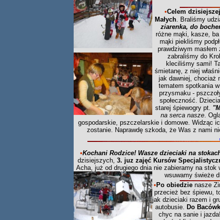
•
Celem dzisiejsze
Małych
. Braliśmy udz
ziarenka, do boche
różne mąki, kasze, ba
mąki piekliśmy podpł
prawdziwym masłem z 
zabraliśmy do Kro
kleciliśmy sami! T
śmietanę, z niej właśn
jak
dawniej, chociaż n
tematem spotkania 
przysmaku - pszczoły
społeczność. Dziecia
starej śpiewogry pt.
"M
na serca nasze
. Ogl
gospodarskie, pszczelarskie i domowe. Widząc ic
zostanie. Naprawdę szkoda, że Was z nami nie b
•
Kochani Rodzice! Wasze dzieciaki na stokach
dzisiejszych,
3. juz zajęć Kursów Specjalistyc
Acha, już od drugiego dnia nie zabieramy na stok
wsuwamy świeże dro
•
Po obiedzie
nasze Zi
przecież bez śpiewu, t
jak dzieciaki razem i g
autobusie.
Do Bacówki
chyc na sanie i jazda