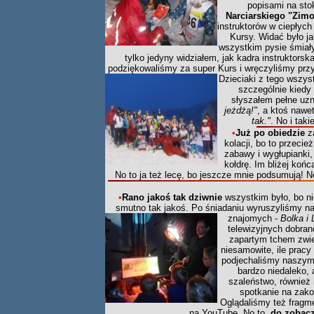
popisami na stok
Narciarskiego
"Zimo
instruktorów w ciepłyc
Kursy. Widać było ja
wszystkim pysie śmiał
tylko jedyny widziałem, jak kadra instrukto
podziękowaliśmy za super Kurs i wręczyliśmy przy
Dzieciaki z tego wszyst
szczególnie kiedy 
słyszałem pełne uz
jeżdżą!"
, a ktoś nawe
tak."
. No i tak
•
Już po obiedzie
z
kolacji, bo to przecie
zabawy i wygłupianki,
kołdrę. Im bliżej koń
No to ja też lecę, bo jeszcze mnie podsumują! No
•
Rano jakoś tak dziwnie
wszystkim było, bo ni
smutno tak jakoś. Po śniadaniu wyruszyliśmy n
znajomych -
Bolka i
telewizyjnych dobran
zapartym tchem zwie
niesamowite, ile prac
podjechaliśmy naszy
bardzo niedaleko, 
szaleństwo, również 
spotkanie na zako
Oglądaliśmy też fragme
na YouTube. No to,
do zobacz