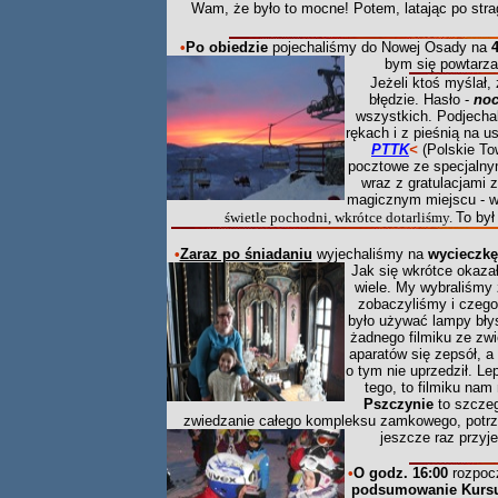
Wam, że było to mocne!
Potem, latając po str
•
Po obiedzie
pojechaliśmy do Nowej Osady na
bym się powtarza
Jeżeli ktoś myślał,
błędzie. Hasło -
n
oc
wszystkich. Podjecha
rękach i z pieśnią na u
PTTK
<
(Polskie To
pocztowe ze specjalny
wraz z gratulacjami z
magicznym miejscu - 
świetle pochodni, wkrótce dotarliśmy.
To był
•
Zaraz po śniadaniu
wyjechaliśmy na
wycieczkę
Jak się wkrótce okaza
wiele. My wybraliśmy 
zobaczyliśmy i czego
było używać lampy błys
żadnego filmiku ze zwi
aparatów się zepsół, a 
o tym nie uprzedził. Le
tego, to filmiku nam
Pszczynie
to szczeg
zwiedzanie całego kompleksu zamkowego, potrze
jeszcze raz przyje
•
O
godz. 16:00
rozpocz
podsumowanie Kursu