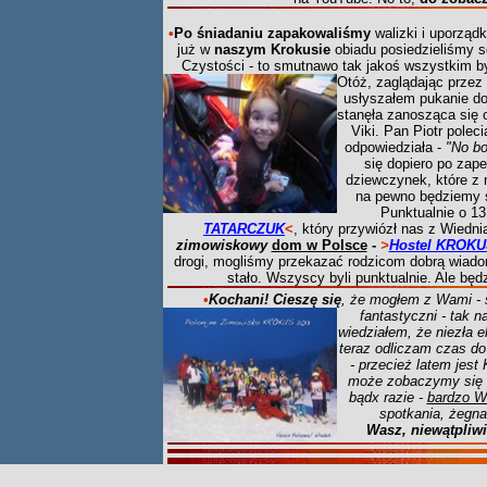
•
Po śniadaniu zapakowaliśmy
walizki i uporząd
już w
naszym Krokusie
obiadu posiedzieliśmy s
Czystości - to smutnawo tak jakoś wszystkim b
Otóż, zaglądając przez
usłyszałem pukanie do
stanęła zanosząca się o
Viki. Pan Piotr polec
odpowiedziała -
"No bo
się dopiero po zape
dziewczynek, które z n
na pewno będziemy si
Punktualnie o 1
TATARCZUK
<
, który przywiózł nas z Wiedni
zimowiskowy
dom w Polsce
-
>
Hostel KROKU
drogi, mogliśmy przekazać rodzicom dobrą wiadom
stało. Wszyscy byli punktualnie. Ale będ
•
K
ochani! Cieszę się
, że mogłem z Wami - s
fantastyczni
- tak n
wiedziałem, że niezła 
teraz odliczam czas do
- przecież latem jest
może zobaczymy się wc
bądx razie -
bardzo W
spotkania, żegn
Wasz, niewątpliwi